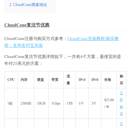
2
CloudCone测速地址
CloudCone复活节优惠
CloudCone注册与购买方式参考：
CloudCone充值教程/购买教
程：支持支付宝充值
CloudCone复活节优惠详情如下，一共有4个方案，最便宜的是
年付25美元的方案：
流
购
CPU
内存
硬盘
带宽
IPv4
IPv6
价格
量
买
立
$25.00
即
1核
256MB
10GB
1Gbps
1TB
1个
3个
/ 年
购
买
立