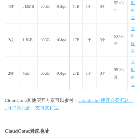
$2.49 /
即
1核
512MB
20GB
1Gbps
1TB
1个
3个
年
购
买
立
$3.49 /
即
2核
1.5GB
30GB
1Gbps
1TB
1个
3个
年
购
买
立
$9.00 /
即
2核
4GB
60GB
1Gbps
2TB
1个
3个
月
购
买
CloudCone其他便宜方案可以参考：
CloudCone便宜方案汇总，
月付2美元起，支持支付宝
。
CloudCone测速地址