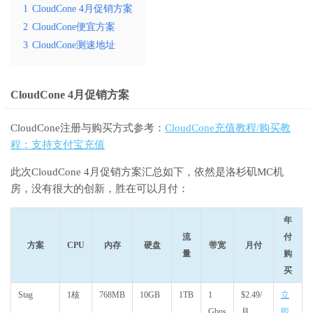
1
CloudCone 4月促销方案
2
CloudCone便宜方案
3
CloudCone测速地址
CloudCone 4月促销方案
CloudCone注册与购买方式参考：
CloudCone充值教程/购买教
程：支持支付宝充值
此次CloudCone 4月促销方案汇总如下，依然是洛杉矶MC机
房，没有很大的创新，胜在可以月付：
年
流
付
方案
CPU
内存
硬盘
带宽
月付
量
购
买
Stag
1核
768MB
10GB
1TB
1
$2.49/
立
Gbps
月
即