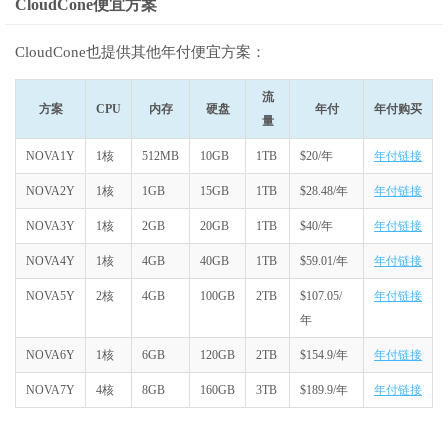
CloudCone便宜方案
CloudCone也提供其他年付便宜方案：
流
方案
CPU
内存
硬盘
年付
年付购买
量
NOVA1Y
1核
512MB
10GB
1TB
$20/年
年付链接
NOVA2Y
1核
1GB
15GB
1TB
$28.48/年
年付链接
NOVA3Y
1核
2GB
20GB
1TB
$40/年
年付链接
NOVA4Y
1核
4GB
40GB
1TB
$59.01/年
年付链接
NOVA5Y
2核
4GB
100GB
2TB
$107.05/
年付链接
年
NOVA6Y
1核
6GB
120GB
2TB
$154.9/年
年付链接
NOVA7Y
4核
8GB
160GB
3TB
$189.9/年
年付链接