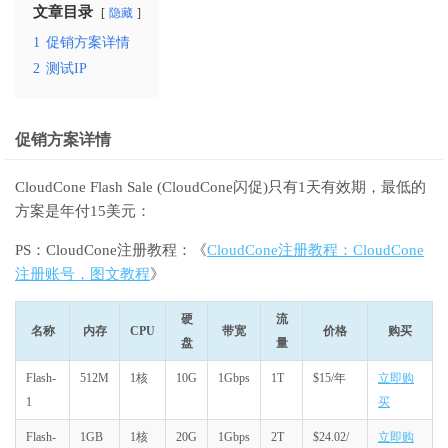
文章目录
隐藏
1
促销方案详情
2
测试IP
促销方案详情
CloudCone Flash Sale (CloudCone闪促)只有1天有效期，最低的
方案是年付15美元：
PS：CloudCone注册教程：《
CloudCone注册教程：CloudCone
注册账号，图文教程
》
硬
流
名称
内存
CPU
带宽
价格
购买
盘
量
Flash-
512M
1核
10G
1Gbps
1T
$15/年
立即购
1
买
Flash-
1GB
1核
20G
1Gbps
2T
$24.02/
立即购